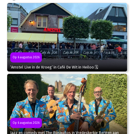
Op 6 augustus 2026
‘Amstel Live in de Kroeg’ in Café De Wit in Heiloo 🗓
Op 6 augustus 2026
Jazz en comedy met The Busquitos in Vredeskerkje Bergen aan