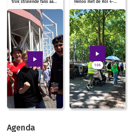
trok stralende fans aan,
Heiloo met de Rol 4-
van jong tot oud!
Daagse
1:06
Agenda