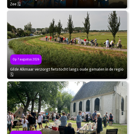
Zee 🗓
Op 7 augustus 2026
Gilde Alkmaar verzorgt fietstocht langs oude gemalen in de regio
🗓