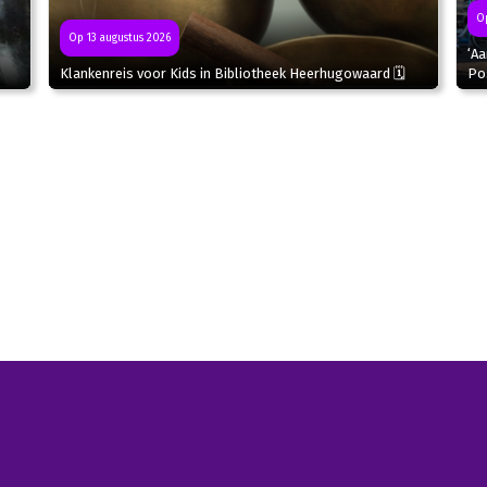
Op
Op 13 augustus 2026
‘Aa
Klankenreis voor Kids in Bibliotheek Heerhugowaard 🗓
Po