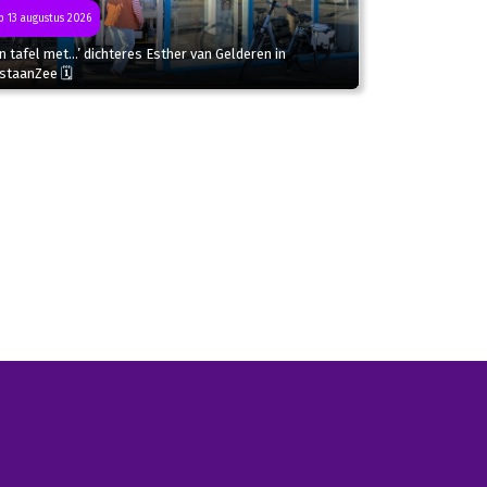
 13 augustus 2026
n tafel met…’ dichteres Esther van Gelderen in
staanZee 🗓