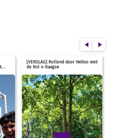
[VERSLAG] Rollend door Heiloo met
[VERSLAG] K
t
de Rol 4-Daagse
hún favorie
speeltuin