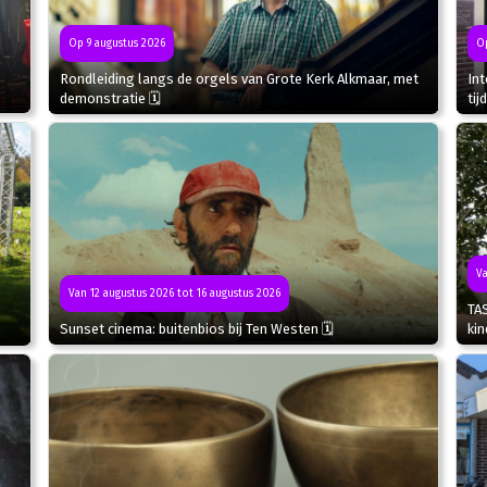
Op 9 augustus 2026
Op
Rondleiding langs de orgels van Grote Kerk Alkmaar, met
In
demonstratie 🗓
tij
Va
Van 12 augustus 2026 tot 16 augustus 2026
TA
Sunset cinema: buitenbios bij Ten Westen 🗓
kin