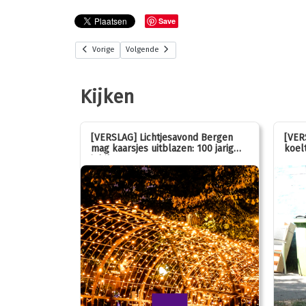
Save
Vorige
Volgende
Kijken
stemmen op
[VERSLAG] Lichtjesavond Bergen
[VER
mag kaarsjes uitblazen: 100 jarig
koelt
jubileum!