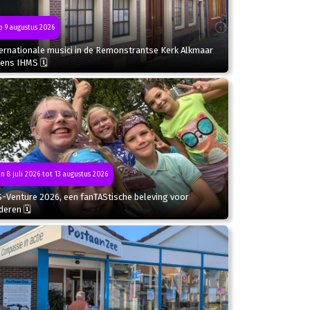
 9 augustus 2026
ternationale musici in de Remonstrantse Kerk Alkmaar
dens IHMS 🗓
n 8 juli 2026 tot 13 augustus 2026
S-Venture 2026, een fanTAStische beleving voor
deren 🗓