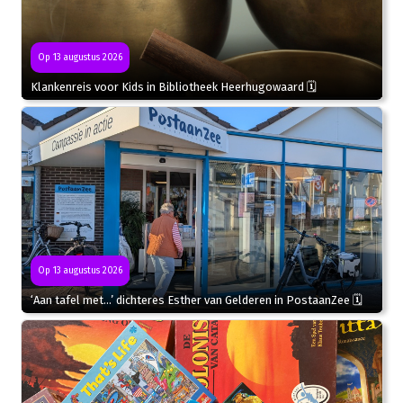
Op 13 augustus 2026
Klankenreis voor Kids in Bibliotheek Heerhugowaard 🗓
Op 13 augustus 2026
‘Aan tafel met…’ dichteres Esther van Gelderen in PostaanZee 🗓