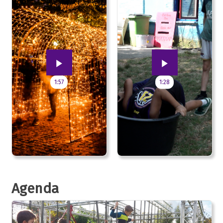
1:57
1:28
Agenda