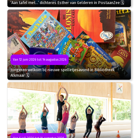
‘Aan tafel met…’ dichteres Esther van Gelderen in PostaanZee 🗓
Van 12 juni 2026 tot 14 augustus 2026
Jongeren welkom bij nieuwe spelletjesavond in Bibliotheek
Alkmaar 🗓