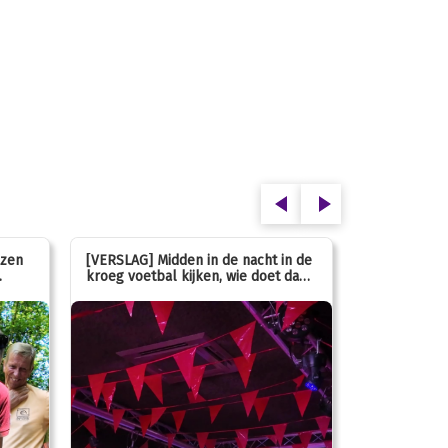
ezen
[VERSLAG] Midden in de nacht in de
[INFO] Hoe g
kroeg voetbal kijken, wie doet dan
met de mass
nou?