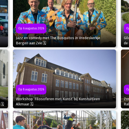
Op 6 augustus 2026
Op
Jazz en comedy met The Busquitos in Vredeskerkje
Gil
Bergen aan Zee 🗓
de 
Op
Op 8 augustus 2026
Zo
Workshop ‘Filosoferen met Kunst’ bij Kunstuitleen
Ral
 🗓
Alkmaar 🗓