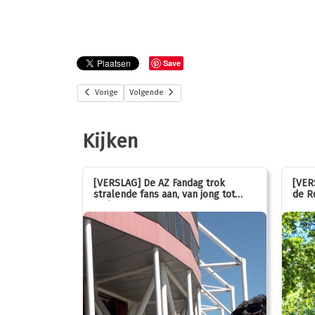
Save
Vorige
Volgende
Kijken
stemmen op
[VERSLAG] De AZ Fandag trok
[VER
stralende fans aan, van jong tot
de R
oud!