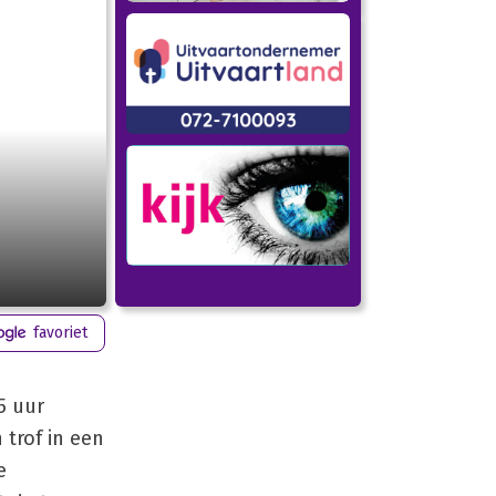
favoriet
5 uur
 trof in een
e