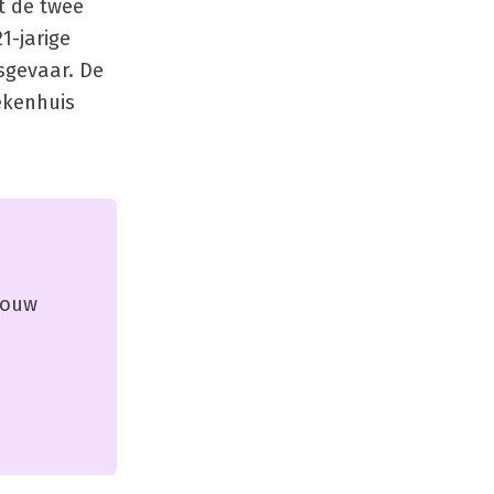
t de twee
1-jarige
sgevaar. De
ekenhuis
 jouw