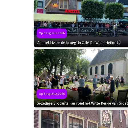
Op 6 augustus 2026
‘Amstel Live in de Kroeg’ in Café De Wit in Heiloo 🗓
Op 8 augustus 2026
Gezellige Brocante Fair rond het Witte Kerkje van Groet