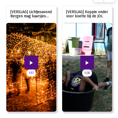
[VERSLAG] Lichtjesavond
[VERSLAG] Koppie onder
Bergen mag kaarsjes
voor koelte bij de JOL
uitblazen: 100 jarig
jubileum!
1:57
1:28