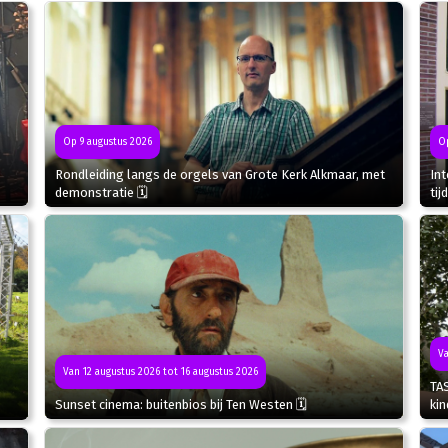
Op 9 augustus 2026
Op
Rondleiding langs de orgels van Grote Kerk Alkmaar, met
In
demonstratie 🗓
tij
Va
Van 12 augustus 2026 tot 16 augustus 2026
TA
Sunset cinema: buitenbios bij Ten Westen 🗓
kin