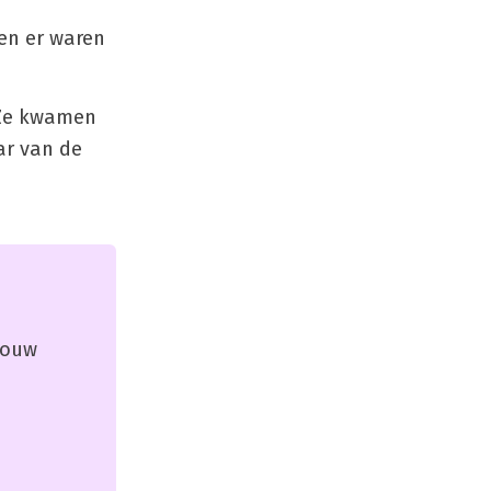
en er waren
 Ze kwamen
ar van de
 jouw