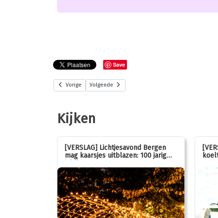
Save
Vorige
Volgende
Kijken
stemmen op
[VERSLAG] Lichtjesavond Bergen
[VER
mag kaarsjes uitblazen: 100 jarig
koelt
jubileum!