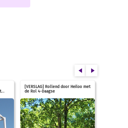
[VERSLAG] Rollend door Heiloo met
[VERSLAG] K
t
de Rol 4-Daagse
hún favorie
speeltuin