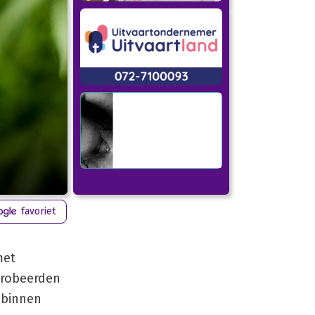
favoriet
met
probeerden
 binnen