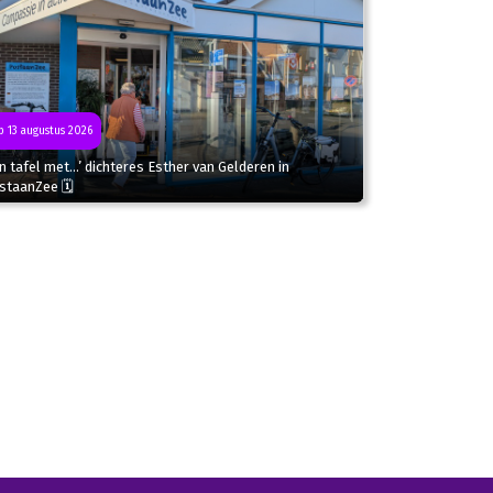
 13 augustus 2026
n tafel met…’ dichteres Esther van Gelderen in
staanZee 🗓