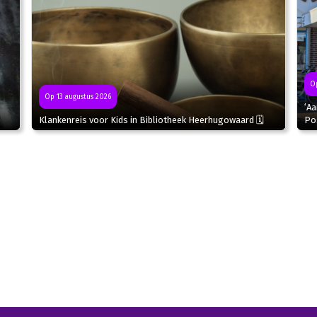
Op
Op 13 augustus 2026
‘Aa
Klankenreis voor Kids in Bibliotheek Heerhugowaard 🗓
Po