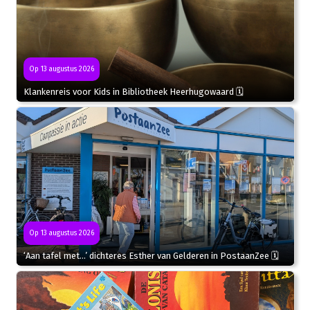
Op 13 augustus 2026
Klankenreis voor Kids in Bibliotheek Heerhugowaard 🗓
Op 13 augustus 2026
‘Aan tafel met…’ dichteres Esther van Gelderen in PostaanZee 🗓