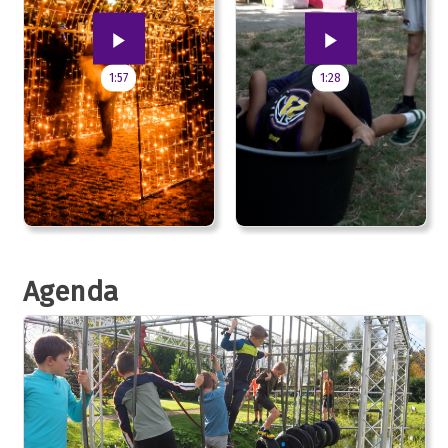
1:57
1:28
Agenda