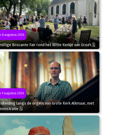
 8 augustus 2026
ellige Brocante Fair rond het Witte Kerkje van Groet 🗓
 9 augustus 2026
dleiding langs de orgels van Grote Kerk Alkmaar, met
monstratie 🗓