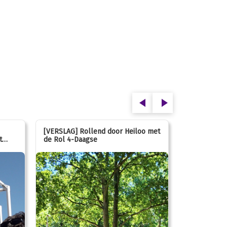
[VERSLAG] Rollend door Heiloo met
[VERSLAG] K
t
de Rol 4-Daagse
hún favorie
speeltuin