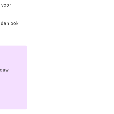
 voor
n dan ook
 jouw