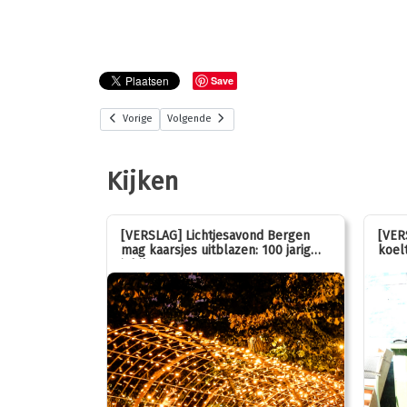
Save
Vorige
Volgende
Kijken
stemmen op
[VERSLAG] Lichtjesavond Bergen
[VER
mag kaarsjes uitblazen: 100 jarig
koelt
jubileum!