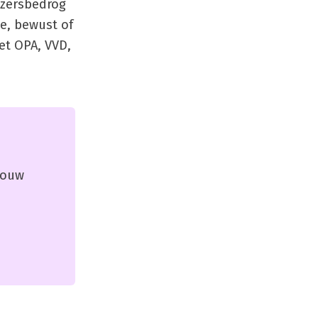
ezersbedrog
e, bewust of
et OPA, VVD,
 jouw