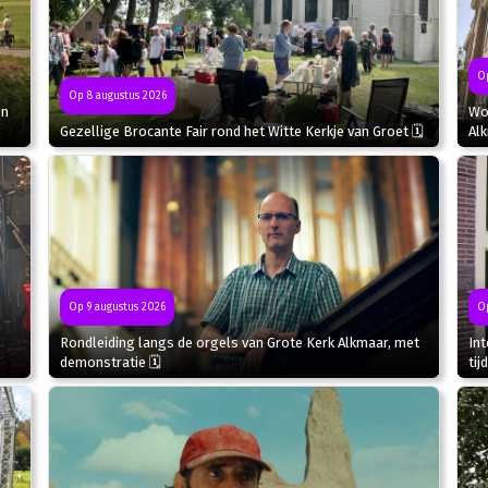
Op
Op 8 augustus 2026
in
Wor
Gezellige Brocante Fair rond het Witte Kerkje van Groet 🗓
Al
Op 9 augustus 2026
Op
Rondleiding langs de orgels van Grote Kerk Alkmaar, met
In
demonstratie 🗓
tij