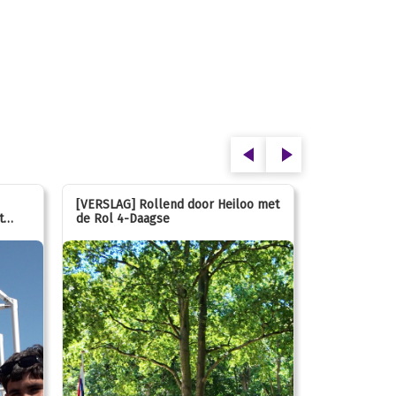
[VERSLAG] Rollend door Heiloo met
[VERSLAG] K
t
de Rol 4-Daagse
hún favorie
speeltuin