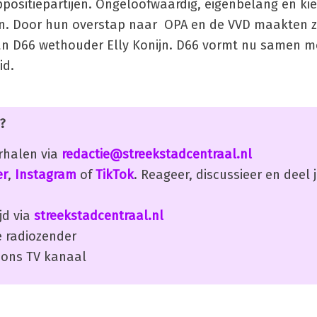
positiepartijen. Ongeloofwaardig, eigenbelang en ki
en. Door hun overstap naar OPA en de VVD maakten z
an D66 wethouder Elly Konijn. D66 vormt nu samen m
id.
?
erhalen via
redactie@streekstadcentraal.nl
er
,
Instagram
of
TikTok
. Reageer, discussieer en deel
jd via
streekstadcentraal.nl
 radiozender
ons TV kanaal