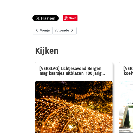
Save
Vorige
Volgende
Kijken
stemmen op
[VERSLAG] Lichtjesavond Bergen
[VER
mag kaarsjes uitblazen: 100 jarig
koelt
jubileum!