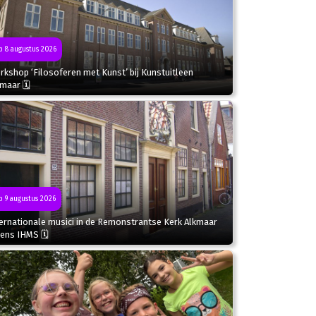
 8 augustus 2026
kshop ‘Filosoferen met Kunst’ bij Kunstuitleen
kmaar 🗓
 9 augustus 2026
ternationale musici in de Remonstrantse Kerk Alkmaar
dens IHMS 🗓