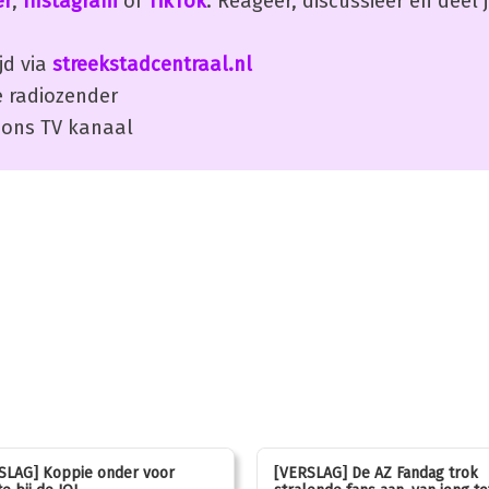
er
,
Instagram
of
TikTok
. Reageer, discussieer en deel
jd via
streekstadcentraal.nl
 radiozender
ons TV kanaal
SLAG] Koppie onder voor
[VERSLAG] De AZ Fandag trok