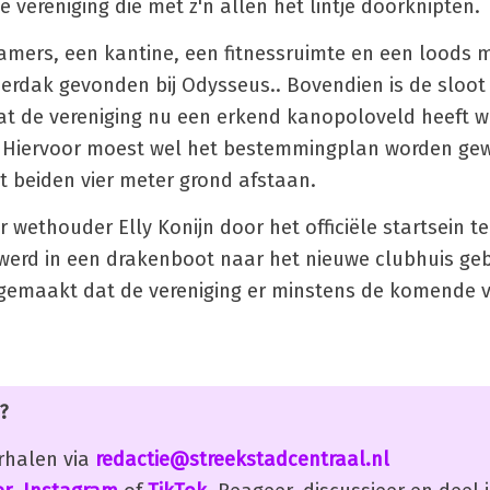
 vereniging die met z'n allen het lintje doorknipten.
amers, een kantine, een fitnessruimte en een loods 
erdak gevonden bij Odysseus.. Bovendien is de sloot
t de vereniging nu een erkend kanopoloveld heeft wa
Hiervoor moest wel het bestemmingplan worden gewi
 beiden vier meter grond afstaan.
ethouder Elly Konijn door het officiële startsein t
erd in een drakenboot naar het nieuwe clubhuis geb
gemaakt dat de vereniging er minstens de komende vij
?
erhalen via
redactie@streekstadcentraal.nl