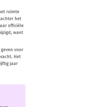
met ruimte
 achter het
ar officiële
jzigd, want
e geven voor
racht. Het
ftig jaar