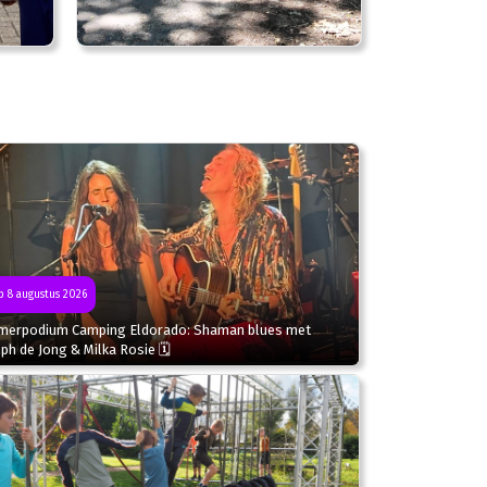
 8 augustus 2026
merpodium Camping Eldorado: Shaman blues met
ph de Jong & Milka Rosie 🗓