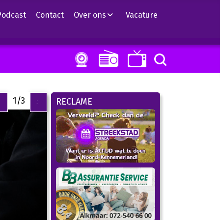
Podcast
Contact
Over ons
Vacature
1/3
RECLAME
<
>