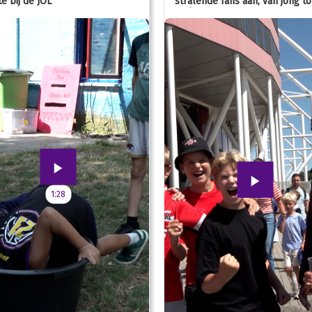
e bij de JOL
stralende fans aan, van jong to
oud!
1:28