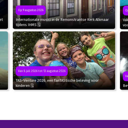
Op 9 augustus 2026
Op
et
Internationale musici in de Remonstrantse Kerk Alkmaar
Va
tijdens IHMS 🗓
voo
Van 8 juli 2026 tot 13 augustus 2026
Va
TAS-Venture 2026, een fanTAStische beleving voor
kinderen 🗓
Bev