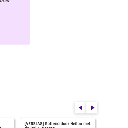
 jouw
[VERSLAG] Rollend door Heiloo met
[VERSLAG] K