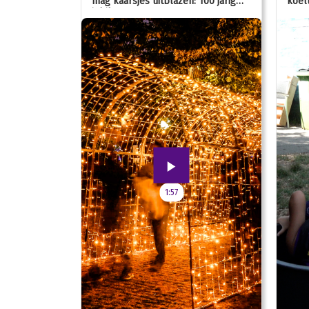
mag kaarsjes uitblazen: 100 jarig
koelt
jubileum!
1:57