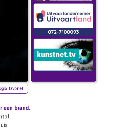
favoriet
r een brand
.
ntal
uis