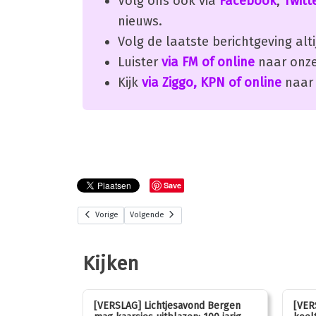
Volg ons ook via
Facebook
,
Twitt
nieuws.
Volg de laatste berichtgeving alti
Luister
via FM of online
naar onze
Kijk
via Ziggo, KPN of online
naar 
Save
Vorige
Volgende
Kijken
stemmen op
[VERSLAG] Lichtjesavond Bergen
[VER