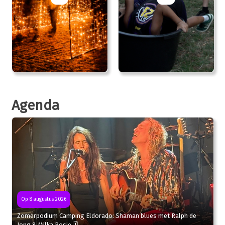
Agenda
Op 8 augustus 2026
Zomerpodium Camping Eldorado: Shaman blues met Ralph de
Jong & Milka Rosie 🗓