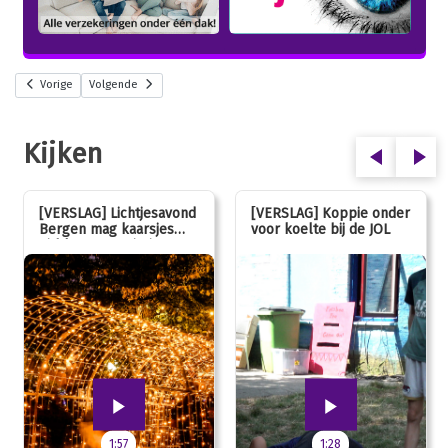
Vorige
Volgende
Kijken
[VERSLAG] Lichtjesavond
[VERSLAG] Koppie onder
Bergen mag kaarsjes
voor koelte bij de JOL
uitblazen: 100 jarig
jubileum!
1:57
1:28