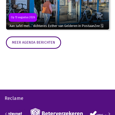
Op 13 augustus 2026
‘Aan tafel met…’ dichteres Esther van Gelderen in PostaanZee 🗓
MEER AGENDA BERICHTEN
Reclame