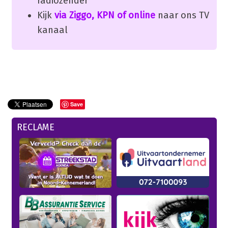
radiozender
Kijk
via Ziggo, KPN of online
naar ons TV
kanaal
Save
RECLAME