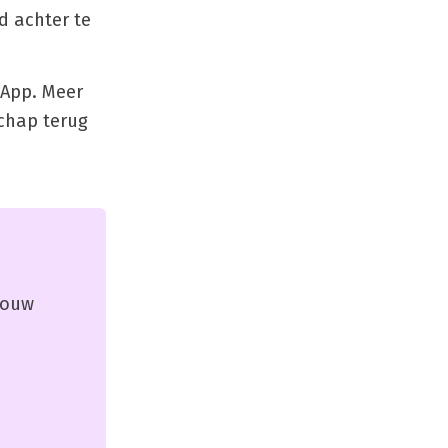
d achter te
 App. Meer
chap terug
 jouw