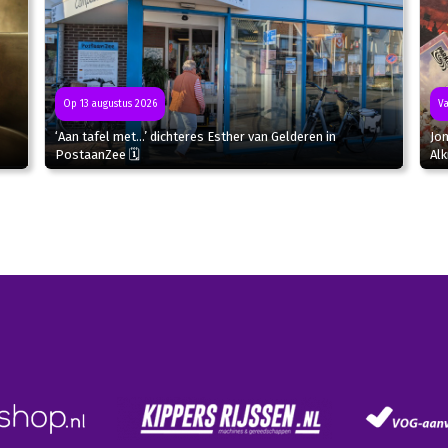
Op 13 augustus 2026
Va
‘Aan tafel met…’ dichteres Esther van Gelderen in
Jon
PostaanZee 🗓
Al