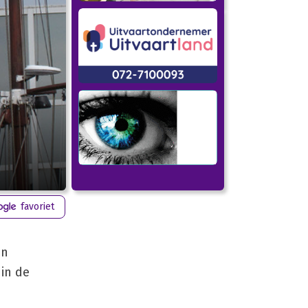
favoriet
an
 in de