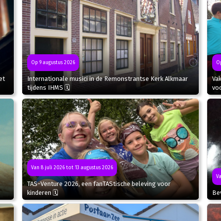
Op 9 augustus 2026
Op
et
Internationale musici in de Remonstrantse Kerk Alkmaar
Va
tijdens IHMS 🗓
voo
Van 8 juli 2026 tot 13 augustus 2026
Va
TAS-Venture 2026, een fanTAStische beleving voor
kinderen 🗓
Bev