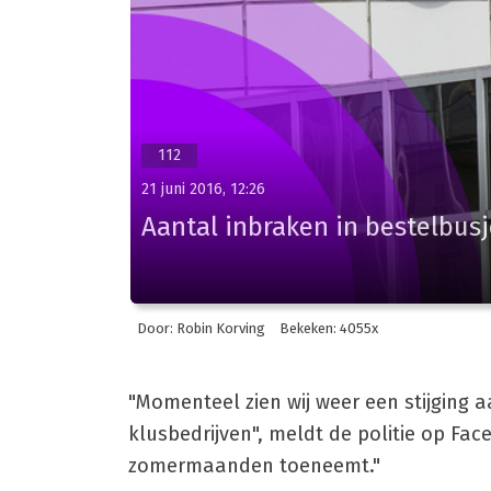
112
21 juni 2016, 12:26
Aantal inbraken in bestelbus
Door: Robin Korving
Bekeken: 4055x
"Momenteel zien wij weer een stijging 
klusbedrijven", meldt de politie op Fac
zomermaanden toeneemt."