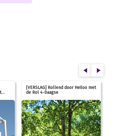
[VERSLAG] Rollend door Heiloo met
[VERSLAG] K
t
de Rol 4-Daagse
hún favorie
speeltuin