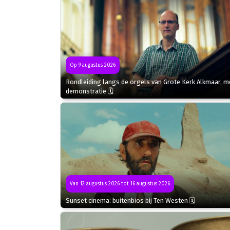
Op 9 augustus 2026
Rondleiding langs de orgels van Grote Kerk Alkmaar, m
demonstratie 🗓
Van 12 augustus 2026 tot 16 augustus 2026
Sunset cinema: buitenbios bij Ten Westen 🗓