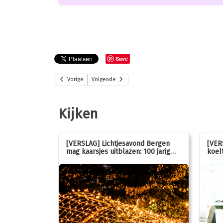
Save
Vorige
Volgende
Kijken
stemmen op
[VERSLAG] Lichtjesavond Bergen
[VER
mag kaarsjes uitblazen: 100 jarig
koelt
jubileum!