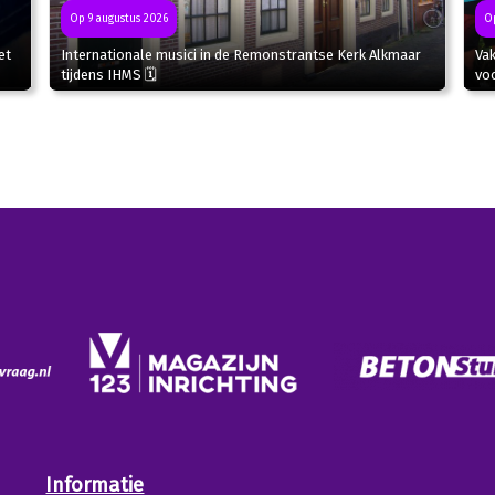
Op 9 augustus 2026
Op
et
Internationale musici in de Remonstrantse Kerk Alkmaar
Va
tijdens IHMS 🗓
voo
Informatie