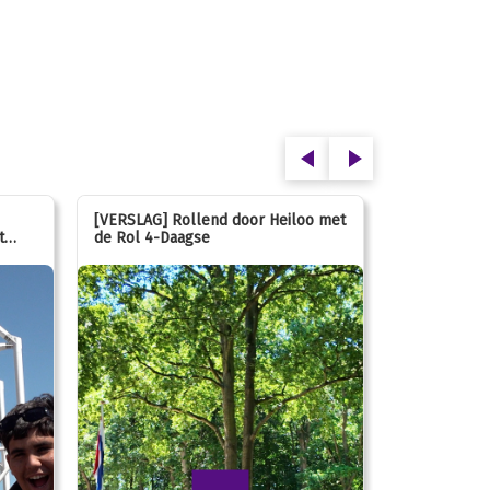
[VERSLAG] Rollend door Heiloo met
[VERSLAG] K
t
de Rol 4-Daagse
hún favorie
speeltuin