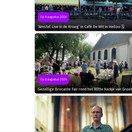
Op 6 augustus 2026
‘Amstel Live in de Kroeg’ in Café De Wit in Heiloo 🗓
Op 8 augustus 2026
Gezellige Brocante Fair rond het Witte Kerkje van Groet