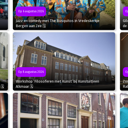
Op 6 augustus 2026
Op
Jazz en comedy met The Busquitos in Vredeskerkje
Gil
Bergen aan Zee 🗓
de 
Op
Op 8 augustus 2026
Zo
Workshop ‘Filosoferen met Kunst’ bij Kunstuitleen
Ral
 🗓
Alkmaar 🗓