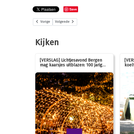
Save
Vorige
Volgende
Kijken
stemmen op
[VERSLAG] Lichtjesavond Bergen
[VER
mag kaarsjes uitblazen: 100 jarig
koelt
jubileum!