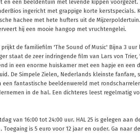
st en een beeldentuin met levende kippen voorgezet.
nderBios ingericht met grappige korte kerstspecials. 
sche hachee met hete hufters uit de Mijzerpoldertuin.
serveert hij een mooie hangop met vruchtengelei.
rijkt de familiefilm 'The Sound of Music' Bijna 3 uur
 staat de zeer indringende film van Lars von Trier, '
ittend in een enorme huiskamer met een hapje en een d
uid. De Simpele Zielen, Nederlands kleinste fanfare,
en een fantastische beeldenwereld met rondscharrele
rnemen in de hal. Een dichteres leest regelmatig voo
dag van 16:00 tot 24:00 uur. HAL 25 is gelegen aan d
. Toegaing is 5 euro voor 12 jaar en ouder. Ga naar d