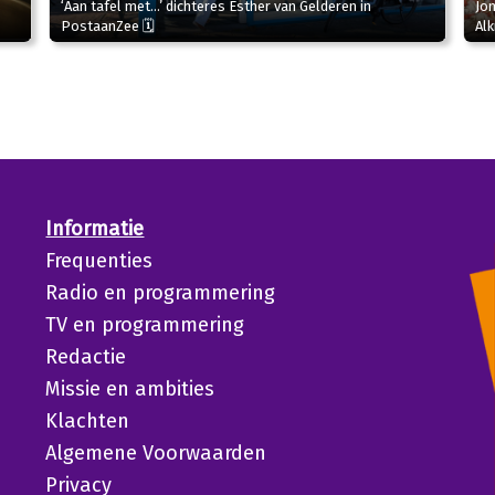
‘Aan tafel met…’ dichteres Esther van Gelderen in
Jon
PostaanZee 🗓
Al
Informatie
Frequenties
Radio en programmering
TV en programmering
Redactie
Missie en ambities
Klachten
Algemene Voorwaarden
Privacy