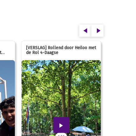
[VERSLAG] Rollend door Heiloo met
[VERSLAG] K
t
de Rol 4-Daagse
hún favorie
speeltuin