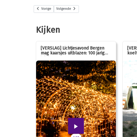
Vorige
Volgende
Kijken
stemmen op
[VERSLAG] Lichtjesavond Bergen
[VER
mag kaarsjes uitblazen: 100 jarig
koelt
jubileum!