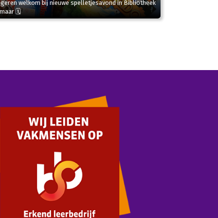
geren welkom bij nieuwe spelletjesavond in Bibliotheek
kmaar 🗓