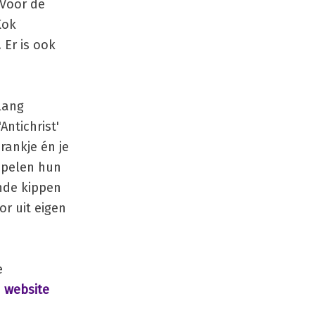
 Voor de
Kok
 Er is ook
 lang
Antichrist'
rankje én je
 spelen hun
nde kippen
r uit eigen
e
e
website