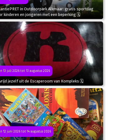
kantiePRET in Outdoorpark Alkmaar: gratis sportdag
r kinderen en jongeren met een beperking 🗓
n 13 juli 2026 tot 13 augustus 2026
rijd jezelf uit de Escaperoom van Kompleks 🗓
n 12 juni 2026 tot 14 augustus 2026