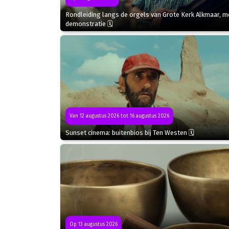
Rondleiding langs de orgels van Grote Kerk Alkmaar, m
demonstratie 🗓
Van 12 augustus 2026 tot 16 augustus 2026
Sunset cinema: buitenbios bij Ten Westen 🗓
Op 13 augustus 2026