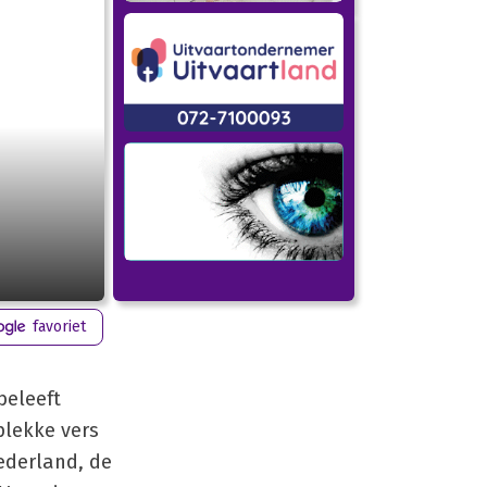
favoriet
beleeft
plekke vers
ederland, de