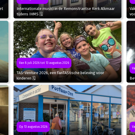
et
Internationale musici in de Remonstrantse Kerk Alkmaar
Va
tijdens IHMS 🗓
voo
Van 8 juli 2026 tot 13 augustus 2026
Va
TAS-Venture 2026, een fanTAStische beleving voor
kinderen 🗓
Bev
Op 13 augustus 2026
Va