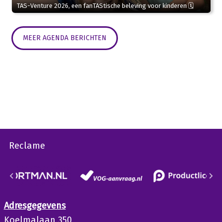
TAS-Venture 2026, een fanTAStische beleving voor kinderen 🗓
MEER AGENDA BERICHTEN
Reclame
Adresgegevens
Koelmalaan 350