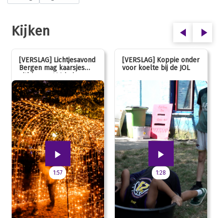
Kijken
[VERSLAG] Lichtjesavond
[VERSLAG] Koppie onder
Bergen mag kaarsjes
voor koelte bij de JOL
uitblazen: 100 jarig
jubileum!
1:57
1:28