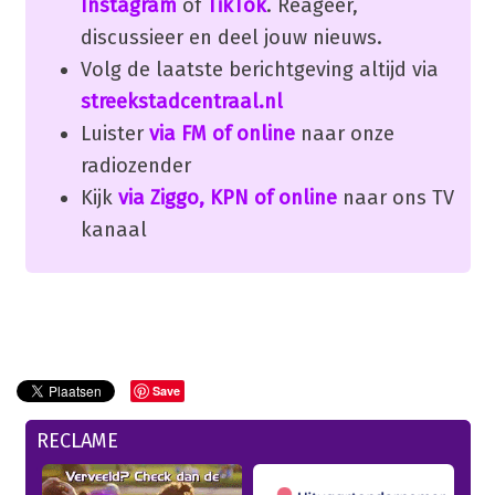
Instagram
of
TikTok
. Reageer,
discussieer en deel jouw nieuws.
Volg de laatste berichtgeving altijd via
streekstadcentraal.nl
Luister
via FM of online
naar onze
radiozender
Kijk
via Ziggo, KPN of online
naar ons TV
kanaal
Save
RECLAME