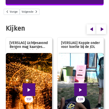
Vorige
Volgende
Kijken
[VERSLAG] Lichtjesavond
[VERSLAG] Koppie onder
Bergen mag kaarsjes
voor koelte bij de JOL
uitblazen: 100 jarig
jubileum!
1:57
1:28