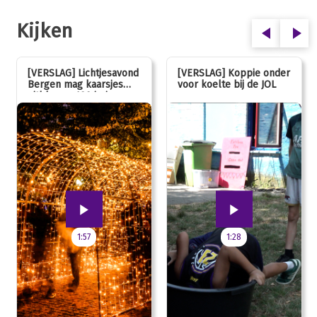
Kijken
[VERSLAG] Lichtjesavond
[VERSLAG] Koppie onder
Bergen mag kaarsjes
voor koelte bij de JOL
uitblazen: 100 jarig
jubileum!
1:57
1:28