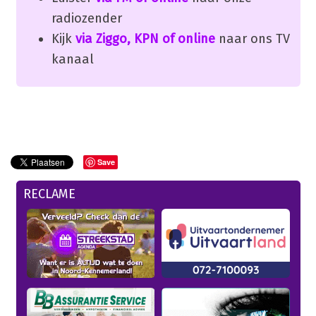
radiozender
Kijk
via Ziggo, KPN of online
naar ons TV
kanaal
Save
RECLAME