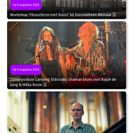
Op 8 augustus 2026
Workshop ‘Filosoferen met Kunst’ bij Kunstuitleen Alkmaar 🗓
Op 8 augustus 2026
Zomerpodium Camping Eldorado: Shaman blues met Ralph de
Jong & Milka Rosie 🗓