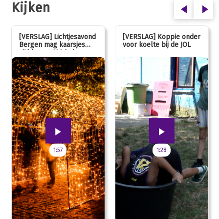
Kijken
[VERSLAG] Lichtjesavond
[VERSLAG] Koppie onder
Bergen mag kaarsjes
voor koelte bij de JOL
uitblazen: 100 jarig
jubileum!
1:57
1:28