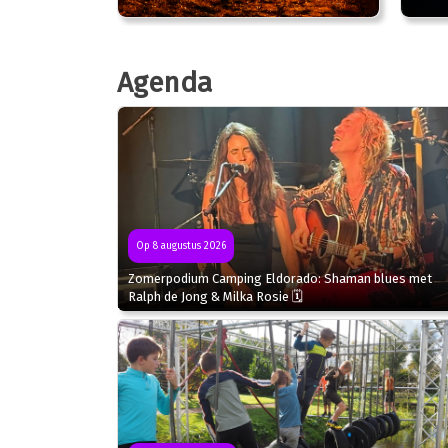
Agenda
Op 8 augustus 2026
Zomerpodium Camping Eldorado: Shaman blues met
Ralph de Jong & Milka Rosie 🗓