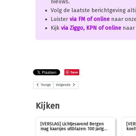
nieuws.
Volg de laatste berichtgeving alti
Luister
via FM of online
naar onze
Kijk
via Ziggo, KPN of online
naar 
Save
Vorige
Volgende
Kijken
stemmen op
[VERSLAG] Lichtjesavond Bergen
[VER
mag kaarsjes uitblazen: 100 jarig
koelt
jubileum!