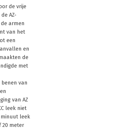
or de vrije
 de AZ-
n de armen
ant van het
ot een
aanvallen en
s maakten de
eindigde met
e benen van
een
iging van AZ
C leek niet
e minuut leek
f 20 meter