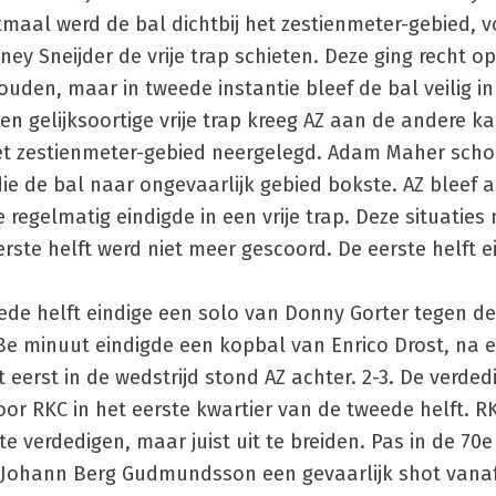
maal werd de bal dichtbij het zestienmeter-gebied, vo
 Sneijder de vrije trap schieten. Deze ging recht op
ouden, maar in tweede instantie bleef de bal veilig i
n gelijksoortige vrije trap kreeg AZ aan de andere k
het zestienmeter-gebied neergelegd. Adam Maher scho
ie de bal naar ongevaarlijk gebied bokste. AZ bleef 
 regelmatig eindigde in een vrije trap. Deze situatie
erste helft werd niet meer gescoord. De eerste helft 
ede helft eindige een solo van Donny Gorter tegen d
8e minuut eindigde een kopbal van Enrico Drost, na 
 eerst in de wedstrijd stond AZ achter. 2-3. De verded
r RKC in het eerste kwartier van de tweede helft. RK
 verdedigen, maar juist uit te breiden. Pas in de 70
 Johann Berg Gudmundsson een gevaarlijk shot vana