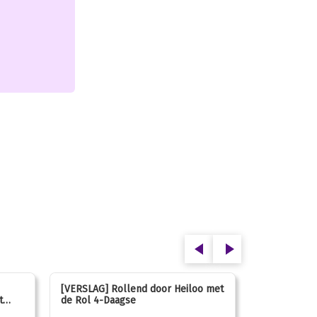
[VERSLAG] Rollend door Heiloo met
[VERSLAG] K
t
de Rol 4-Daagse
hún favorie
speeltuin