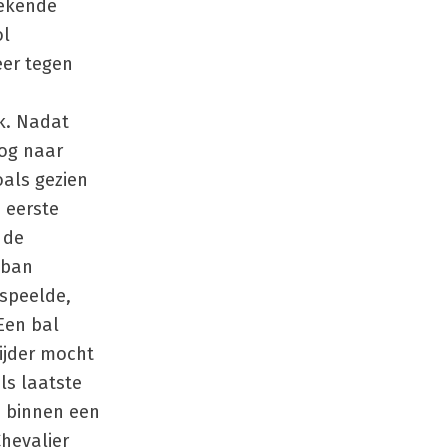
oekende
ol
eer tegen
k. Nadat
oog naar
oals gezien
e eerste
 de
eban
mspeelde,
Een bal
ijder mocht
ls laatste
n binnen een
Chevalier