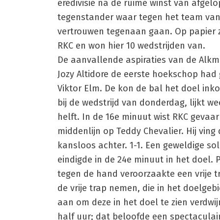
eredivisie na de ruime winst van afg
tegenstander waar tegen het team van 
vertrouwen tegenaan gaan. Op papier zi
RKC en won hier 10 wedstrijden van.
De aanvallende aspiraties van de Alkma
Jozy Altidore de eerste hoekschop had
Viktor Elm. De kon de bal het doel inko
bij de wedstrijd van donderdag, lijkt we
helft. In de 16e minuut wist RKC gevaa
middenlijn op Teddy Chevalier. Hij vin
kansloos achter. 1-1. Een geweldige sol
eindigde in de 24e minuut in het doel.
tegen de hand veroorzaakte een vrije 
de vrije trap nemen, die in het doelgeb
aan om deze in het doel te zien verdwi
half uur; dat beloofde een spectaculai