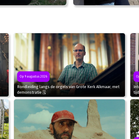
Op 9 augustus 2026
Op
Rondleiding langs de orgels van Grote Kerk Alkmaar, met
In
demonstratie 🗓
tij