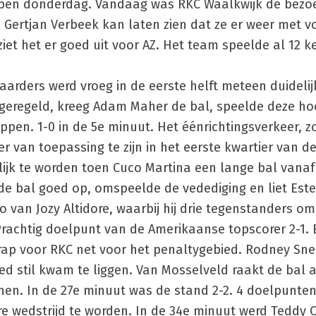
elopen donderdag. Vandaag was RKC Waalkwijk de bez
Gertjan Verbeek kan laten zien dat ze er weer met v
et het er goed uit voor AZ. Het team speelde al 12 k
arders werd vroeg in de eerste helft meteen duidelij
 geregeld, kreeg Adam Maher de bal, speelde deze h
ppen. 1-0 in de 5e minuut. Het éénrichtingsverkeer, z
er van toepassing te zijn in het eerste kwartier van d
rlijk te worden toen Cuco Martina een lange bal vanaf
g de bal goed op, omspeelde de vedediging en liet Est
o van Jozy Altidore, waarbij hij drie tegenstanders o
 Prachtig doelpunt van de Amerikaanse topscorer 2-1. 
trap voor RKC net voor het penaltygebied. Rodney Sne
ied stil kwam te liggen. Van Mosselveld raakt de bal a
jnen. In de 27e minuut was de stand 2-2. 4 doelpunte
re wedstrijd te worden. In de 34e minuut werd Teddy 