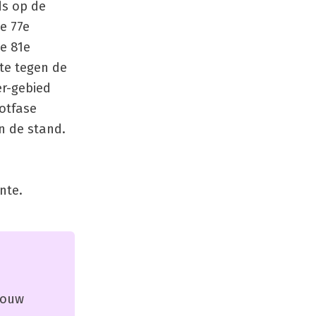
ds op de
de 77e
e 81e
te tegen de
er-gebied
lotfase
n de stand.
ente.
 jouw