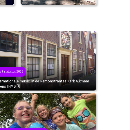
 9 augustus 2026
ternationale musici in de Remonstrantse Kerk Alkmaar
dens IHMS 🗓