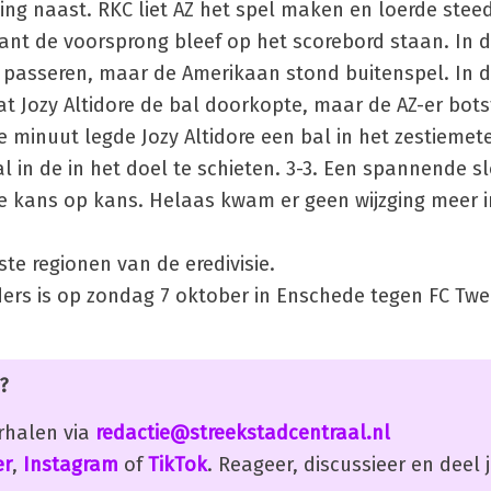
ing naast. RKC liet AZ het spel maken en loerde stee
, want de voorsprong bleef op het scorebord staan. In 
e passeren, maar de Amerikaan stond buitenspel. In d
t Jozy Altidore de bal doorkopte, maar de AZ-er bots
 minuut legde Jozy Altidore een bal in het zestiemet
 in de in het doel te schieten. 3-3. Een spannende s
e kans op kans. Helaas kwam er geen wijzging meer i
lste regionen van de eredivisie.
ers is op zondag 7 oktober in Enschede tegen FC Tw
?
erhalen via
redactie@streekstadcentraal.nl
er
,
Instagram
of
TikTok
. Reageer, discussieer en deel