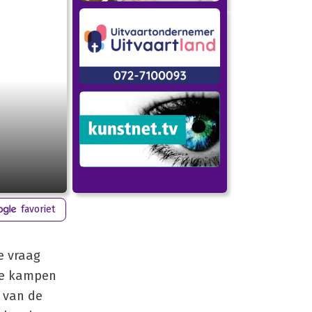
favoriet
e vraag
 te kampen
 van de