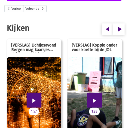
Vorige
Volgende
Kijken
[VERSLAG] Lichtjesavond
[VERSLAG] Koppie onder
Bergen mag kaarsjes
voor koelte bij de JOL
uitblazen: 100 jarig
jubileum!
1:57
1:28