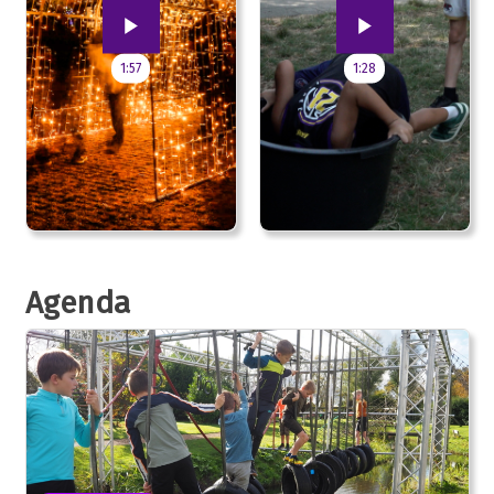
1:57
1:28
Agenda