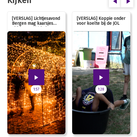
Kijken
[VERSLAG] Lichtjesavond
[VERSLAG] Koppie onder
Bergen mag kaarsjes
voor koelte bij de JOL
uitblazen: 100 jarig
jubileum!
1:57
1:28