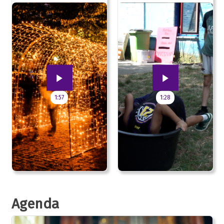
jubileum!
1:57
1:28
Agenda