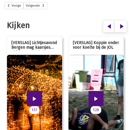
Vorige
Volgende
Kijken
[VERSLAG] Lichtjesavond
[VERSLAG] Koppie onder
Bergen mag kaarsjes
voor koelte bij de JOL
uitblazen: 100 jarig
jubileum!
1:57
1:28