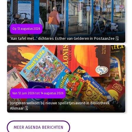
Op 13 augustus 2026
‘Aan tafel met…’ dichteres Esther van Gelderen in PostaanZee 🗓
Van 12 juni 2026 tot 14 augustus 2026
Jongeren welkom bij nieuwe spelletjesavond in Bibliotheek
Alkmaar 🗓
MEER AGENDA BERICHTEN