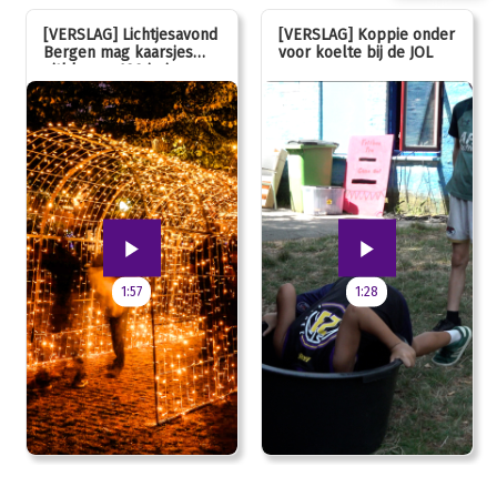
[VERSLAG] Lichtjesavond
[VERSLAG] Koppie onder
Bergen mag kaarsjes
voor koelte bij de JOL
uitblazen: 100 jarig
jubileum!
1:57
1:28