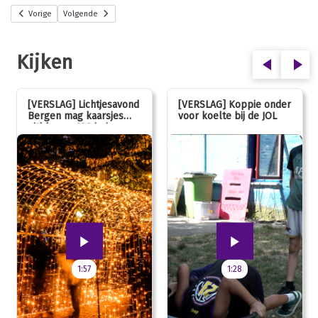
Vorige
Volgende
Kijken
[VERSLAG] Lichtjesavond
[VERSLAG] Koppie onder
Bergen mag kaarsjes
voor koelte bij de JOL
uitblazen: 100 jarig
jubileum!
1:57
1:28