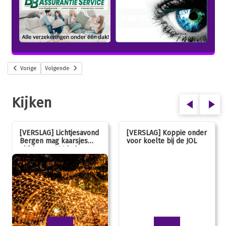
Vorige
Volgende
Kijken
[VERSLAG] Lichtjesavond
[VERSLAG] Koppie onder
Bergen mag kaarsjes
voor koelte bij de JOL
uitblazen: 100 jarig
jubileum!