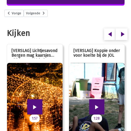
Vorige
Volgende
Kijken
[VERSLAG] Lichtjesavond
[VERSLAG] Koppie onder
Bergen mag kaarsjes
voor koelte bij de JOL
uitblazen: 100 jarig
jubileum!
1:57
1:28