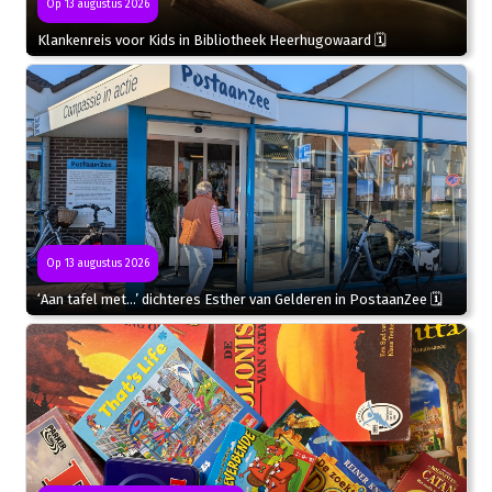
Op 13 augustus 2026
Klankenreis voor Kids in Bibliotheek Heerhugowaard 🗓
Op 13 augustus 2026
‘Aan tafel met…’ dichteres Esther van Gelderen in PostaanZee 🗓