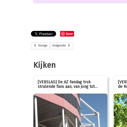
Save
Vorige
Volgende
Kijken
stemmen op
[VERSLAG] De AZ Fandag trok
[VER
stralende fans aan, van jong tot
de R
oud!