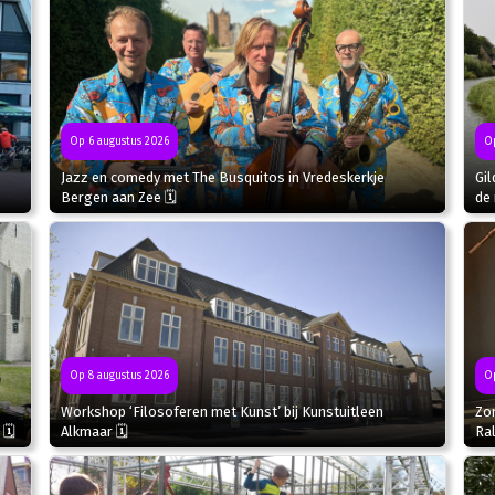
Op 6 augustus 2026
Op
Jazz en comedy met The Busquitos in Vredeskerkje
Gil
Bergen aan Zee 🗓
de 
Op
Op 8 augustus 2026
Zo
Workshop ‘Filosoferen met Kunst’ bij Kunstuitleen
Ral
 🗓
Alkmaar 🗓