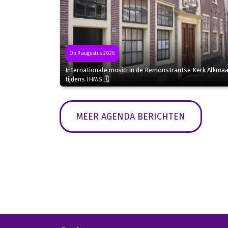
Op 9 augustus 2026
Internationale musici in de Remonstrantse Kerk Alkmaa
tijdens IHMS 🗓
MEER AGENDA BERICHTEN