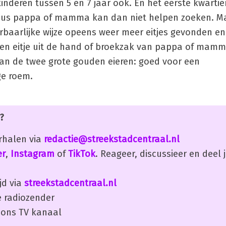
kinderen tussen 5 en 7 jaar ook. En het eerste kwarti
dus pappa of mamma kan dan niet helpen zoeken. M
rbaarlijke wijze opeens weer meer eitjes gevonden e
een eitje uit de hand of broekzak van pappa of mamm
van de twee grote gouden eieren: goed voor een
ge roem.
?
erhalen via
redactie@streekstadcentraal.nl
er
,
Instagram
of
TikTok
. Reageer, discussieer en deel
jd via
streekstadcentraal.nl
 radiozender
ons TV kanaal