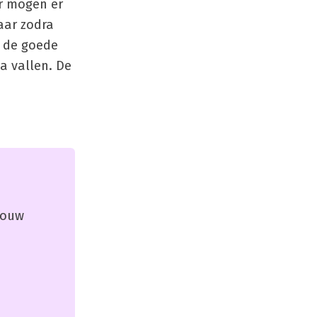
er mogen er
aar zodra
n de goede
a vallen. De
 jouw