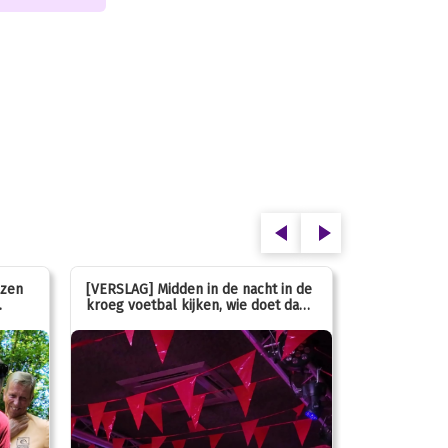
ezen
[VERSLAG] Midden in de nacht in de
[INFO] Hoe g
kroeg voetbal kijken, wie doet dan
met de mass
nou?