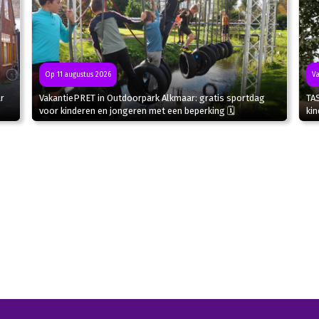
Va
Op 11 augustus 2026
r
TA
VakantiePRET in Outdoorpark Alkmaar: gratis sportdag
kin
voor kinderen en jongeren met een beperking 🗓