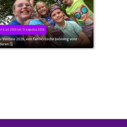
n 8 juli 2026 tot 13 augustus 2026
S-Venture 2026, een fanTAStische beleving voor
deren 🗓