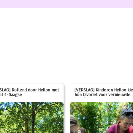
SLAG] Rollend door Heiloo met
[VERSLAG] Kinderen Heiloo ki
ol 4-Daagse
hún favoriet voor vernieuwde
speeltuin