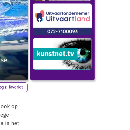
nse
favoriet
 ook op
oege
a in het