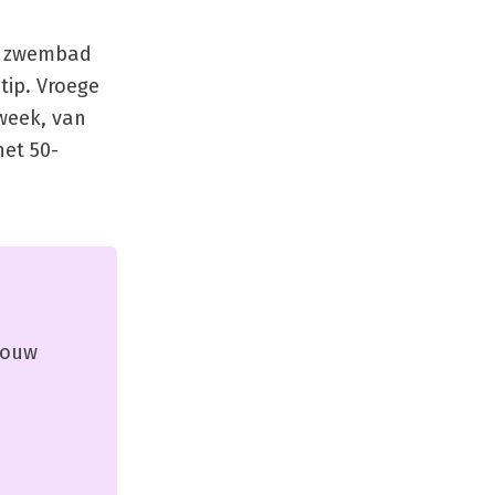
ft zwembad
tip. Vroege
week, van
het 50-
 jouw