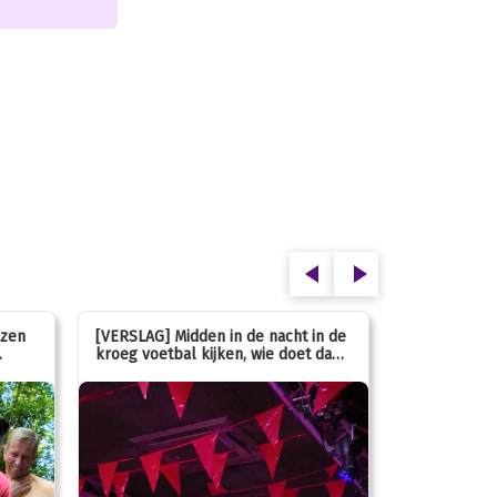
ezen
[VERSLAG] Midden in de nacht in de
[INFO] Hoe g
kroeg voetbal kijken, wie doet dan
met de mass
nou?