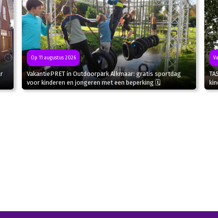
Va
Op 11 augustus 2026
r
TA
VakantiePRET in Outdoorpark Alkmaar: gratis sportdag
kin
voor kinderen en jongeren met een beperking 🗓