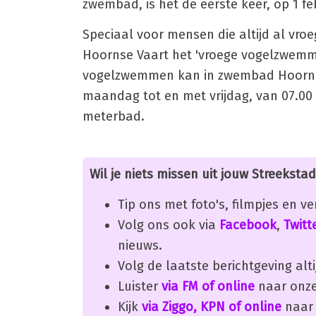
zwembad, is het de eerste keer, op 1 feb
Speciaal voor mensen die altijd al vroe
Hoornse Vaart het 'vroege vogelzwemmen
vogelzwemmen kan in zwembad Hoornse
maandag tot en met vrijdag, van 07.00 
meterbad.
Wil je niets missen uit jouw Streekstad
Tip ons met foto's, filmpjes en v
Volg ons ook via
Facebook
,
Twitt
nieuws.
Volg de laatste berichtgeving alti
Luister
via FM of online
naar onze
Kijk
via Ziggo, KPN of online
naar 