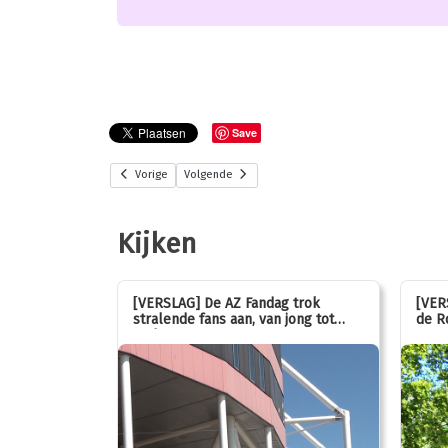
Save
Vorige
Volgende
Kijken
stemmen op
[VERSLAG] De AZ Fandag trok
[VER
stralende fans aan, van jong tot
de R
oud!