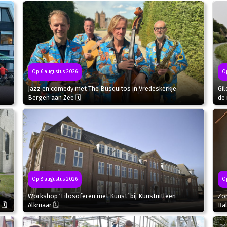
Op 6 augustus 2026
Op
Jazz en comedy met The Busquitos in Vredeskerkje
Gil
Bergen aan Zee 🗓
de 
Op
Op 8 augustus 2026
Zo
Workshop ‘Filosoferen met Kunst’ bij Kunstuitleen
Ral
 🗓
Alkmaar 🗓