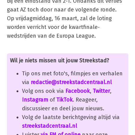
bij een eindstand van 2-1. Ondanks dit verlies
gaat AZ toch door naar de volgende ronde.
Op vrijdagmiddag, 16 maart, zal de loting
worden verricht voor de kwartfinale-
wedstrijden van de Europa League.
Wil je niets missen uit jouw Streekstad?
Tip ons met foto's, filmpjes en verhalen
via
redactie@streekstadcentraal.nl
Volg ons ook via
Facebook
,
Twitter
,
Instagram
of
TikTok
. Reageer,
discussieer en deel jouw nieuws.
Volg de laatste berichtgeving altijd via
streekstadcentraal.nl
Luister
via FM of online
naar onze