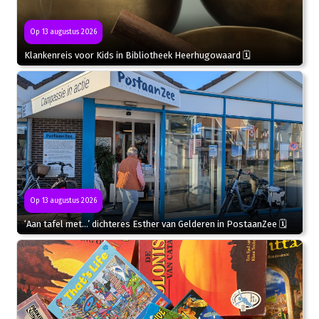
Op 13 augustus 2026
Klankenreis voor Kids in Bibliotheek Heerhugowaard 🗓
Op 13 augustus 2026
‘Aan tafel met…’ dichteres Esther van Gelderen in PostaanZee 🗓