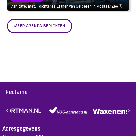
‘Aan tafel met…’ dichteres Esther van Gelderen in PostaanZee 🗓
MEER AGENDA BERICHTEN
Reclame
Adresgegevens