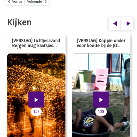
Vorige
Volgende
Kijken
[VERSLAG] Lichtjesavond
[VERSLAG] Koppie onder
Bergen mag kaarsjes
voor koelte bij de JOL
uitblazen: 100 jarig
jubileum!
1:57
1:28