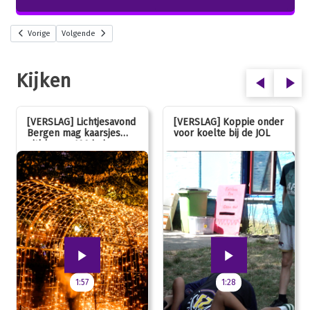
Vorige
Volgende
Kijken
[VERSLAG] Lichtjesavond
[VERSLAG] Koppie onder
Bergen mag kaarsjes
voor koelte bij de JOL
uitblazen: 100 jarig
jubileum!
1:57
1:28