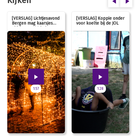
Kijken
[VERSLAG] Lichtjesavond
[VERSLAG] Koppie onder
Bergen mag kaarsjes
voor koelte bij de JOL
uitblazen: 100 jarig
jubileum!
1:57
1:28