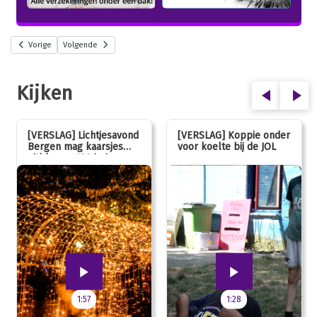
Vorige
Volgende
Kijken
[VERSLAG] Lichtjesavond
[VERSLAG] Koppie onder
Bergen mag kaarsjes
voor koelte bij de JOL
uitblazen: 100 jarig
jubileum!
1:57
1:28