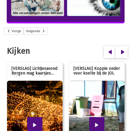
Vorige
Volgende
Kijken
[VERSLAG] Lichtjesavond
[VERSLAG] Koppie onder
Bergen mag kaarsjes
voor koelte bij de JOL
uitblazen: 100 jarig
jubileum!