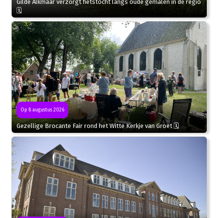
Gilde Alkmaar verzorgt fietstocht langs oude gemalen in de regio
🗓
Op 8 augustus 2026
Gezellige Brocante Fair rond het Witte Kerkje van Groet 🗓