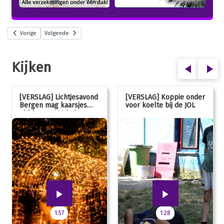
Vorige
Volgende
Kijken
[VERSLAG] Lichtjesavond
[VERSLAG] Koppie onder
Bergen mag kaarsjes
voor koelte bij de JOL
uitblazen: 100 jarig
jubileum!
1:57
1:28