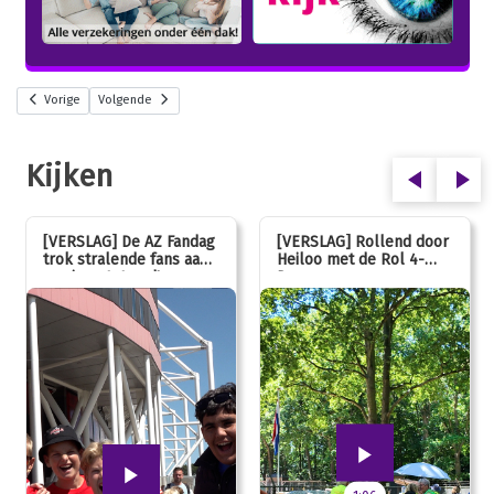
Vorige
Volgende
Kijken
[VERSLAG] De AZ Fandag
[VERSLAG] Rollend door
trok stralende fans aan,
Heiloo met de Rol 4-
van jong tot oud!
Daagse