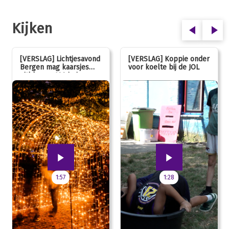
Kijken
[VERSLAG] Lichtjesavond
[VERSLAG] Koppie onder
Bergen mag kaarsjes
voor koelte bij de JOL
uitblazen: 100 jarig
jubileum!
1:57
1:28