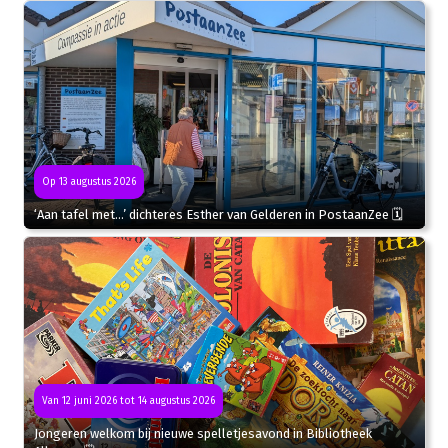
Op 13 augustus 2026
‘Aan tafel met…’ dichteres Esther van Gelderen in PostaanZee 🗓
Van 12 juni 2026 tot 14 augustus 2026
Jongeren welkom bij nieuwe spelletjesavond in Bibliotheek