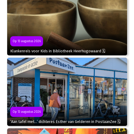
Op 13 augustus 2026
Klankenreis voor Kids in Bibliotheek Heerhugowaard 🗓
Op 13 augustus 2026
‘Aan tafel met…’ dichteres Esther van Gelderen in PostaanZee 🗓