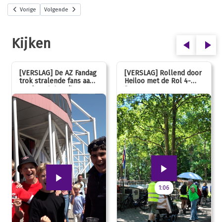
Vorige
Volgende
Kijken
[VERSLAG] De AZ Fandag
[VERSLAG] Rollend door
trok stralende fans aan,
Heiloo met de Rol 4-
van jong tot oud!
Daagse
1:06