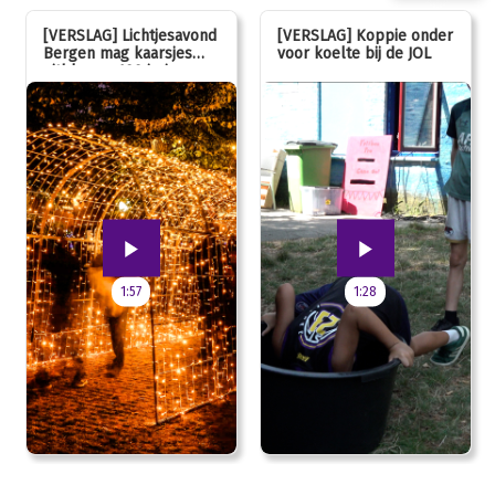
[VERSLAG] Lichtjesavond
[VERSLAG] Koppie onder
Bergen mag kaarsjes
voor koelte bij de JOL
uitblazen: 100 jarig
jubileum!
1:57
1:28