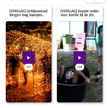
[VERSLAG] Lichtjesavond
[VERSLAG] Koppie onder
Bergen mag kaarsjes
voor koelte bij de JOL
uitblazen: 100 jarig
jubileum!
1:57
1:28