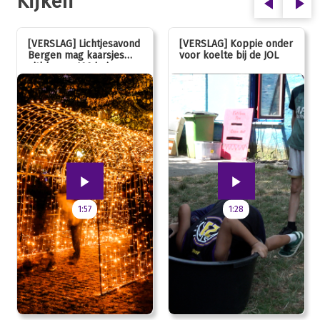
Kijken
[VERSLAG] Lichtjesavond
[VERSLAG] Koppie onder
Bergen mag kaarsjes
voor koelte bij de JOL
uitblazen: 100 jarig
jubileum!
1:57
1:28