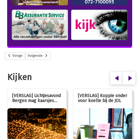
Vorige
Volgende
Kijken
[VERSLAG] Lichtjesavond
[VERSLAG] Koppie onder
Bergen mag kaarsjes
voor koelte bij de JOL
uitblazen: 100 jarig
jubileum!