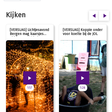
Kijken
[VERSLAG] Lichtjesavond
[VERSLAG] Koppie onder
Bergen mag kaarsjes
voor koelte bij de JOL
uitblazen: 100 jarig
jubileum!
1:57
1:28