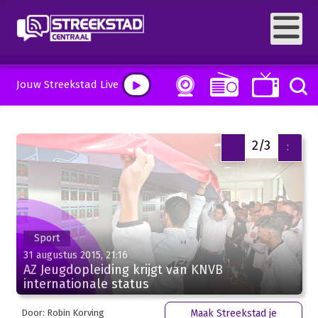
Jouw Streekstad Live
2/3
<
>
Sport
31 augustus 2015, 21:16
AZ Jeugdopleiding krijgt van KNVB
internationale status
Door: Robin Korving
Maak Streekstad je