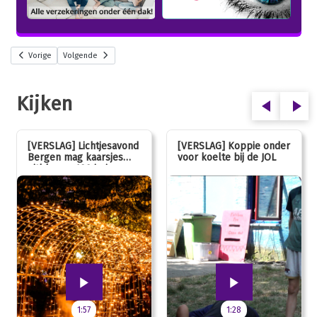
Vorige
Volgende
Kijken
[VERSLAG] Lichtjesavond
[VERSLAG] Koppie onder
Bergen mag kaarsjes
voor koelte bij de JOL
uitblazen: 100 jarig
jubileum!
1:57
1:28