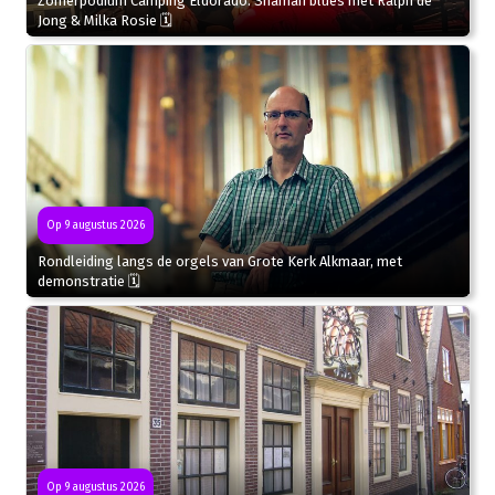
Zomerpodium Camping Eldorado: Shaman blues met Ralph de
Jong & Milka Rosie 🗓
Op 9 augustus 2026
Rondleiding langs de orgels van Grote Kerk Alkmaar, met
demonstratie 🗓
Op 9 augustus 2026